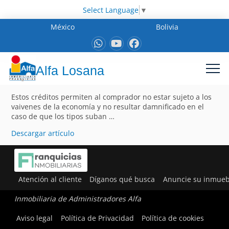
Select Language
▼
México
Bolivia
Alfa Losana
Estos créditos permiten al comprador no estar sujeto a los
vaivenes de la economía y no resultar damnificado en el
caso de que los tipos suban …
Descargar artículo
Atención al cliente
Díganos qué busca
Anuncie su inmueb
Inmobiliaria de Administradores Alfa
Aviso legal
Política de Privacidad
Política de cookies