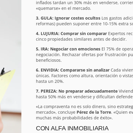
inflados tardan un 30% más en venderse, corrien
«quemarse» en el mercado.
3. GULA: Ignorar costes ocultos
Los gastos adici
reformas) pueden suponer entre 10-15% extra sob
4. LUJURIA: Comprar sin comparar
Expertos rec
cinco propiedades similares antes de decidir.
5. IRA: Negociar con emociones
El 75% de opera
negociación. Rechazar ofertas por frustración pu
beneficiosos.
6. ENVIDIA: Compararse sin analizar
Cada vivien
únicas. Factores como altura, orientación o vista
hasta un 20%.
7. PEREZA: No preparar adecuadamente
Viviend
hasta 50% más en venderse y dificultan defender
«La compraventa no es solo dinero, sino estrateg
mercado», concluye
Pérez de la Torre
. «Quien ev
muchas más probabilidades de éxito».
CON ALFA INMOBILIARIA