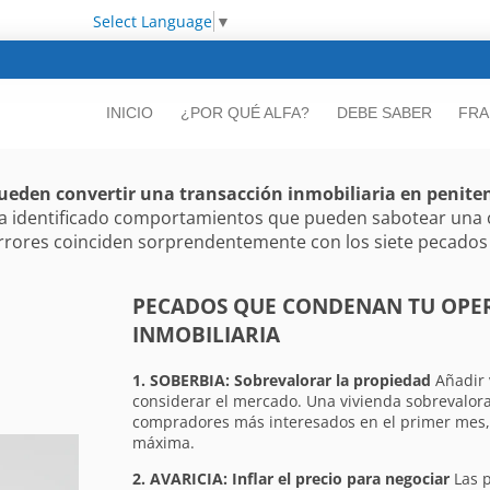
Select Language
▼
INICIO
¿POR QUÉ ALFA?
DEBE SABER
FRA
pueden convertir una transacción inmobiliaria en penite
a ha identificado comportamientos que pueden sabotear una
 errores coinciden sorprendentemente con los siete pecados 
PECADOS QUE CONDENAN TU OPE
INMOBILIARIA
1. SOBERBIA: Sobrevalorar la propiedad
Añadir 
considerar el mercado. Una vivienda sobrevalora
compradores más interesados en el primer mes,
máxima.
2. AVARICIA: Inflar el precio para negociar
Las p