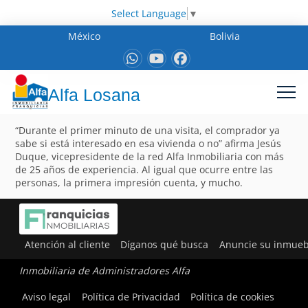
Select Language
▼
México
Bolivia
Alfa Losana
“Durante el primer minuto de una visita, el comprador ya
sabe si está interesado en esa vivienda o no” afirma Jesús
Duque, vicepresidente de la red Alfa Inmobiliaria con más
de 25 años de experiencia. Al igual que ocurre entre las
personas, la primera impresión cuenta, y mucho.
Atención al cliente
Díganos qué busca
Anuncie su inmueb
Inmobiliaria de Administradores Alfa
Aviso legal
Política de Privacidad
Política de cookies