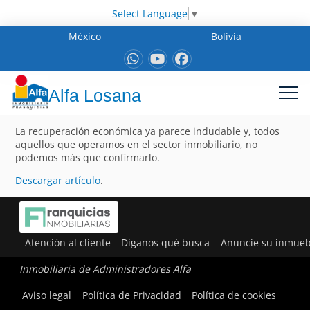
Select Language
▼
México
Bolivia
Alfa Losana
La recuperación económica ya parece indudable y, todos
aquellos que operamos en el sector inmobiliario, no
podemos más que confirmarlo.
Descargar artículo
.
Atención al cliente
Díganos qué busca
Anuncie su inmueb
Inmobiliaria de Administradores Alfa
Aviso legal
Política de Privacidad
Política de cookies