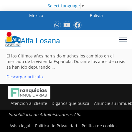
Select Language
▼
México
Bolivia
Alfa Losana
El los últimos años han sido muchos los cambios en el
mercado de la vivienda Española. Durante los años de crisis
se han ido depurando …
Descargar artículo.
Atención al cliente
Díganos qué busca
Anuncie su inmueb
Inmobiliaria de Administradores Alfa
Aviso legal
Política de Privacidad
Política de cookies