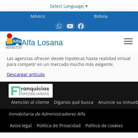
Select Language
▼
México
Bolivia
Alfa Losana
Las agencias ofrecen desde hipotecas hasta realidad virtual
para competir en un mercado mucho más exigente.
Descargar artículo
Atención al cliente
Díganos qué busca
Anuncie su inmueb
Inmobiliaria de Administradores Alfa
Aviso legal
Política de Privacidad
Política de cookies