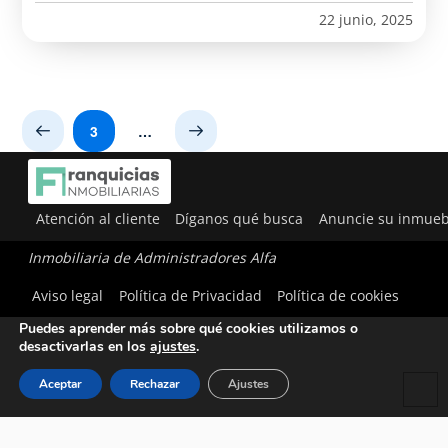
22 junio, 2025
3
…
Prev
Next
Atención al cliente
Díganos qué busca
Anuncie su inmueb
Inmobiliaria de Administradores Alfa
Utilizamos cookies para ofrecerte la mejor experiencia en
Aviso legal
Política de Privacidad
Política de cookies
nuestra web.
Puedes aprender más sobre qué cookies utilizamos o
desactivarlas en los
ajustes
.
Aceptar
Rechazar
Ajustes