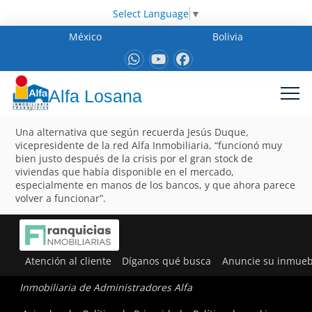
Select Language
▼
México
Bolivia
Alfa Losana
Una alternativa que según recuerda Jesús Duque,
vicepresidente de la red Alfa Inmobiliaria, “funcionó muy
bien justo después de la crisis por el gran stock de
viviendas que había disponible en el mercado,
especialmente en manos de los bancos, y que ahora parece
volver a funcionar”.
Atención al cliente
Díganos qué busca
Anuncie su inmueb
Inmobiliaria de Administradores Alfa