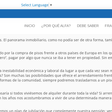
Select Language
▼
INICIO
¿POR QUÉ ALFA?
DEBE SABER
FRA
 El panorama inmobiliario, como no podía ser de otra forma, tamb
do por la compra de pisos frente a otros países de Europa en los 
inero”, pagar por algo que nunca se iba a tener en propiedad. Sin 
la inestabilidad económica y laboral da lugar a que cada vez sean
as? Son muchas las posibilidades que ofrece el arrendamiento fren
eformas de la comunidad, siempre podremos trasladarnos a un pis
aría si todos viviésemos de alquiler durante toda la vida? Si arre
 los años nos acostumbramos a vivir de una determinada manera y
nemos un plan de jubilación que complemente nuestra pensión; ve