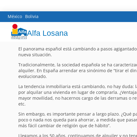
México
Bolivia
Alfa Losana
El panorama español está cambiando a pasos agigantados.
nueva situación.
Tradicionalmente, la sociedad española se ha caracteriza
alquiler. En España arrendar era sinónimo de “tirar el d
evolucionado.
La tendencia inmobiliaria está cambiando, no hay duda: 
por alquilar una vivienda en lugar de comprarla. ¿Ventaj
mayor movilidad, no hacernos cargo de las derramas o r
etc.
Sin embargo, es importante pensar a largo plazo. ¿Qué pas
poco o nada nos queda para ahorrar, a medida que pasan
más fácil cambiar de religión que de hábito”.
Llegamos a los 50 años, continuamos de alquiler y no te