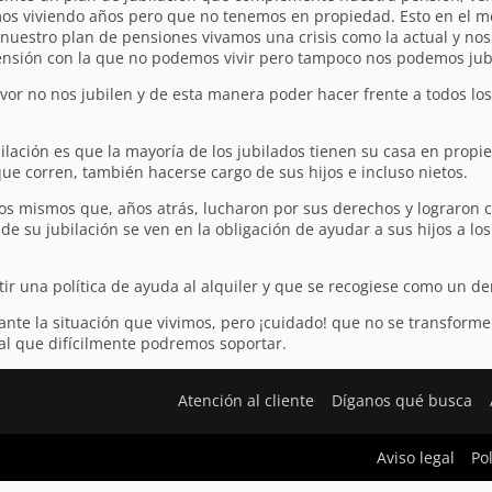
amos viviendo años pero que no tenemos en propiedad. Esto en el 
uestro plan de pensiones vivamos una crisis como la actual y nos
nsión con la que no podemos vivir pero tampoco nos podemos jubi
vor no nos jubilen y de esta manera poder hacer frente a todos los
lación es que la mayoría de los jubilados tienen su casa en propie
que corren, también hacerse cargo de sus hijos e incluso nietos.
sos mismos que, años atrás, lucharon por sus derechos y lograron c
e su jubilación se ven en la obligación de ayudar a sus hijos a lo
stir una política de ayuda al alquiler y que se recogiese como un 
 ante la situación que vivimos, pero ¡cuidado! que no se transfo
al que difícilmente podremos soportar.
Atención al cliente
Díganos qué busca
Aviso legal
Po