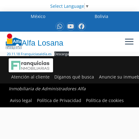
Select Language
▼
México
Bolivia
Alfa Losana
20.11.18 Franquiciasaldía.es
Descarga
Atención al cliente
Díganos qué busca
Anuncie su inmueb
Inmobiliaria de Administradores Alfa
Aviso legal
Política de Privacidad
Política de cookies