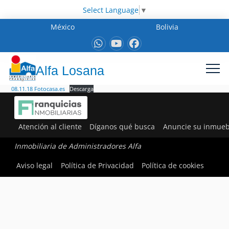
Select Language
▼
México
Bolivia
Alfa Losana
08.11.18 Fotocasa.es
Descarga
Atención al cliente
Díganos qué busca
Anuncie su inmueb
Inmobiliaria de Administradores Alfa
Aviso legal
Política de Privacidad
Política de cookies