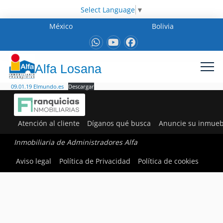
Select Language
▼
México
Bolivia
Alfa Losana
09.01.19 Elmundo.es
Descargar
Atención al cliente
Díganos qué busca
Anuncie su inmueb
Inmobiliaria de Administradores Alfa
Aviso legal
Política de Privacidad
Política de cookies