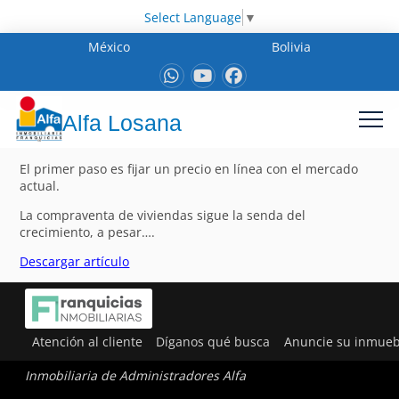
Select Language
▼
México
Bolivia
Alfa Losana
El primer paso es fijar un precio en línea con el mercado
actual.
La compraventa de viviendas sigue la senda del
crecimiento, a pesar….
Descargar artículo
Atención al cliente
Díganos qué busca
Anuncie su inmueb
Inmobiliaria de Administradores Alfa