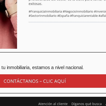
exitosas.
#FranquiciaInmobiliaria #NegocioInmobiliario #Inver
#SectorInmobiliario #España #franquiciarentable #alfa
tu inmobiliaria, estamos a nivel nacional.
CONTÁCTANOS – CLIC AQUÍ
Atención al cliente
Díganos qué busca