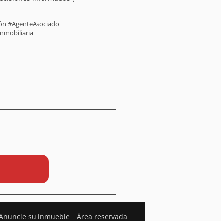
sión #AgenteAsociado
inmobiliaria
Anuncie su inmueble
Área reservada