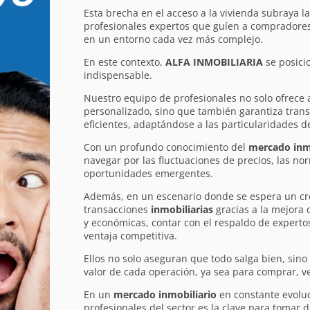
Esta brecha en el acceso a la vivienda subraya l
profesionales expertos que guíen a compradores
en un entorno cada vez más complejo.
En este contexto,
ALFA INMOBILIARIA
se posici
indispensable.
Nuestro equipo de profesionales no solo ofrece
personalizado, sino que también garantiza tran
eficientes, adaptándose a las particularidades de
Con un profundo conocimiento del
mercado inm
navegar por las fluctuaciones de precios, las nor
oportunidades emergentes.
Además, en un escenario donde se espera un cr
transacciones
inmobiliarias
gracias a la mejora 
y económicas, contar con el respaldo de experto
ventaja competitiva.
Ellos no solo aseguran que todo salga bien, sin
valor de cada operación, ya sea para comprar, ve
En un
mercado inmobiliario
en constante evoluc
profesionales del sector es la clave para tomar 