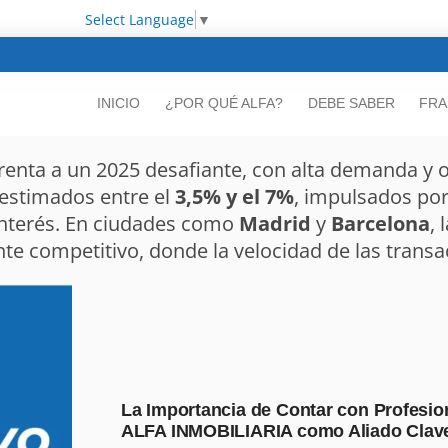
Select Language
▼
INICIO
¿POR QUÉ ALFA?
DEBE SABER
FRA
renta a un 2025 desafiante, con alta demanda y of
 estimados entre el
3,5% y el 7%
, impulsados por
 interés. En ciudades como
Madrid
y
Barcelona
, 
e competitivo, donde la velocidad de las transa
La Importancia de Contar con Profesion
ALFA INMOBILIARIA como Aliado Clav